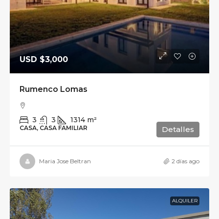
USD
$3,000
Rumenco Lomas
3
3
1314
m²
CASA, CASA FAMILIAR
Detalles
Maria Jose Beltran
2 días ago
ALQUILER