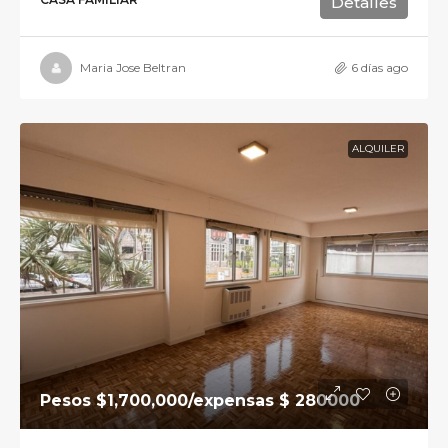
Detalles
Maria Jose Beltran
6 días ago
ALQUILER
Pesos
$1,700,000
/expensas $ 280000