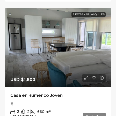
A ESTRENAR
ALQUILER
USD
$1,800
Casa en Rumenco Joven
3
2
660
m²
CASA FAMILIAR