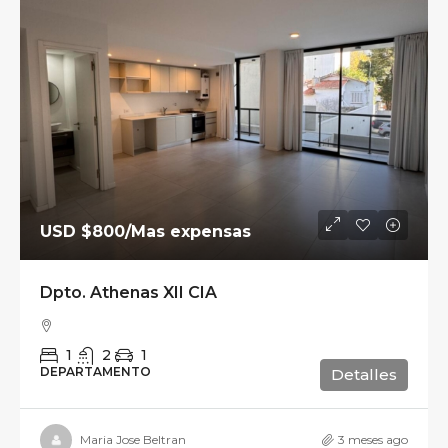
USD
$800
/Mas expensas
Dpto. Athenas XII CIA
1
2
1
DEPARTAMENTO
Detalles
Maria Jose Beltran
3 meses ago