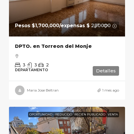
Pesos
$1,700,000
/expensas $ 280000
DPTO. en Torreon del Monje
3
3
2
DEPARTAMENTO
Detalles
Maria Jose Beltran
1 mes ago
OPORTUNIDAD - REDUCIDO
RECIÉN PUBLICADO
VENTA