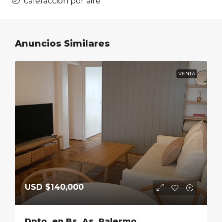
calefaccion por aire
Anuncios Similares
VENTA
USD
$140,000
Dpto. en Bs. As. Palermo