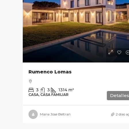
Rumenco Lomas
3
3
1314
m²
CASA, CASA FAMILIAR
Detalles
Maria Jose Beltran
2 días a