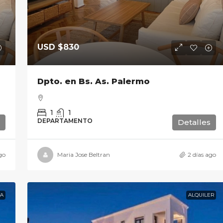
USD
$830
Dpto. en Bs. As. Palermo
1
1
DEPARTAMENTO
Detalles
go
Maria Jose Beltran
2 días ago
A
ALQUILER