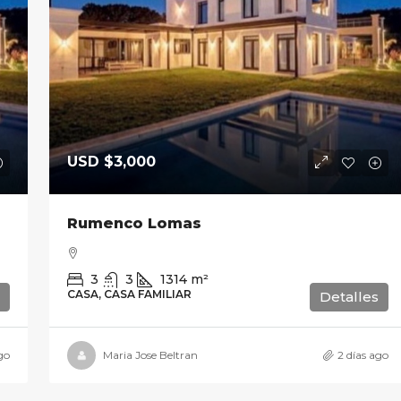
USD
$3,000
Rumenco Lomas
3
3
1314
m²
CASA, CASA FAMILIAR
Detalles
go
Maria Jose Beltran
2 días ago