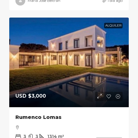
Maria Jose Beltran
1 día ago
ALQUILER
USD
$3,000
Rumenco Lomas
3
3
1314
m²